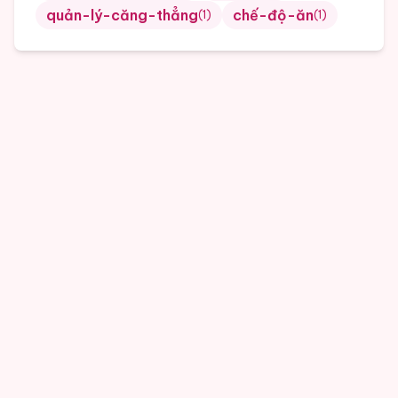
quản-lý-căng-thẳng
chế-độ-ăn
(
1
)
(
1
)