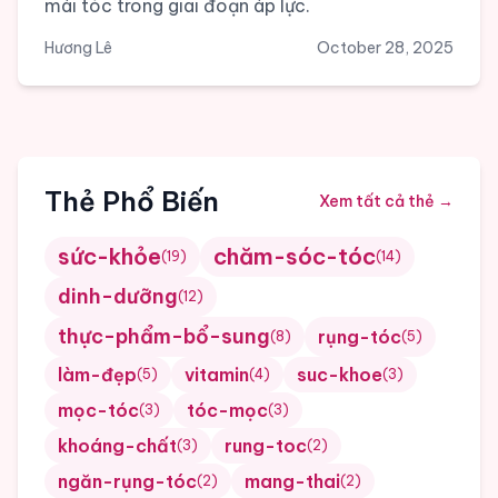
mái tóc trong giai đoạn áp lực.
Hương Lê
October 28, 2025
Thẻ Phổ Biến
Xem tất cả thẻ
→
sức-khỏe
chăm-sóc-tóc
(
19
)
(
14
)
dinh-dưỡng
(
12
)
thực-phẩm-bổ-sung
rụng-tóc
(
8
)
(
5
)
làm-đẹp
vitamin
suc-khoe
(
5
)
(
4
)
(
3
)
mọc-tóc
tóc-mọc
(
3
)
(
3
)
khoáng-chất
rung-toc
(
3
)
(
2
)
ngăn-rụng-tóc
mang-thai
(
2
)
(
2
)