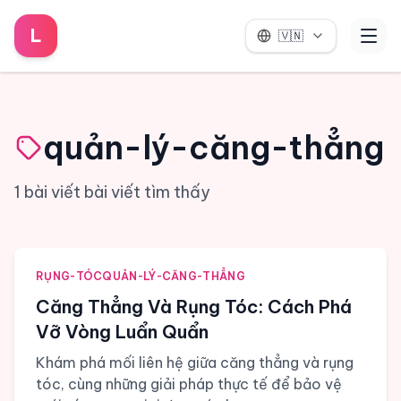
L
🇻🇳
quản-lý-căng-thẳng
1
bài viết
bài viết tìm thấy
RỤNG-TÓC
QUẢN-LÝ-CĂNG-THẲNG
Căng Thẳng Và Rụng Tóc: Cách Phá
Vỡ Vòng Luẩn Quẩn
Khám phá mối liên hệ giữa căng thẳng và rụng
tóc, cùng những giải pháp thực tế để bảo vệ