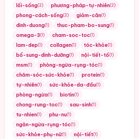
lối-sống
phương-pháp-tự-nhiên
(
2
)
(
2
)
phong-cách-sống
giảm-cân
(
2
)
(
1
)
dinh-duong
thuc-pham-bo-sung
(
1
)
(
1
)
omega-3
cham-soc-toc
(
1
)
(
1
)
lam-dep
collagen
tóc-khỏe
(
1
)
(
1
)
(
1
)
bổ-sung-dinh-dưỡng
nội-tiết-tố
(
1
)
(
1
)
msm
phòng-ngừa-rụng-tóc
(
1
)
(
1
)
chăm-sóc-sức-khỏe
protein
(
1
)
(
1
)
tự-nhiên
sức-khỏe-da-đầu
(
1
)
(
1
)
phòng-ngừa
biotin
(
1
)
(
1
)
chong-rung-toc
sau-sinh
(
1
)
(
1
)
tu-nhien
phu-nu
(
1
)
(
1
)
ngăn-ngừa-rụng-tóc
(
1
)
sức-khỏe-phụ-nữ
nội-tiết
(
1
)
(
1
)