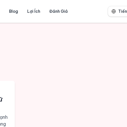
Blog
Lợi Ích
Đánh Giá
Tiến
ữ
mạnh
ằng