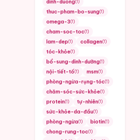
dinh-duong
(
1
)
thuc-pham-bo-sung
(
1
)
omega-3
(
1
)
cham-soc-toc
(
1
)
lam-dep
collagen
(
1
)
(
1
)
tóc-khỏe
(
1
)
bổ-sung-dinh-dưỡng
(
1
)
nội-tiết-tố
msm
(
1
)
(
1
)
phòng-ngừa-rụng-tóc
(
1
)
chăm-sóc-sức-khỏe
(
1
)
protein
tự-nhiên
(
1
)
(
1
)
sức-khỏe-da-đầu
(
1
)
phòng-ngừa
biotin
(
1
)
(
1
)
chong-rung-toc
(
1
)