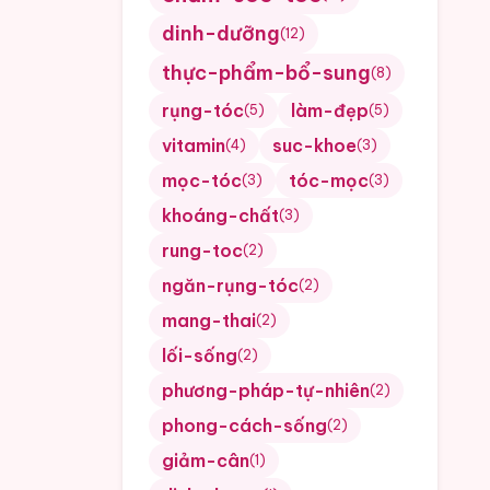
dinh-dưỡng
(
12
)
thực-phẩm-bổ-sung
(
8
)
rụng-tóc
làm-đẹp
(
5
)
(
5
)
vitamin
suc-khoe
(
4
)
(
3
)
mọc-tóc
tóc-mọc
(
3
)
(
3
)
khoáng-chất
(
3
)
rung-toc
(
2
)
ngăn-rụng-tóc
(
2
)
mang-thai
(
2
)
lối-sống
(
2
)
phương-pháp-tự-nhiên
(
2
)
phong-cách-sống
(
2
)
giảm-cân
(
1
)