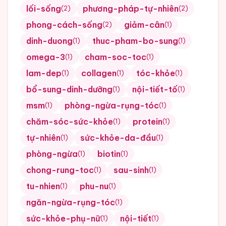
lối-sống
phương-pháp-tự-nhiên
(
2
)
(
2
)
phong-cách-sống
giảm-cân
(
2
)
(
1
)
dinh-duong
thuc-pham-bo-sung
(
1
)
(
1
)
omega-3
cham-soc-toc
(
1
)
(
1
)
lam-dep
collagen
tóc-khỏe
(
1
)
(
1
)
(
1
)
bổ-sung-dinh-dưỡng
nội-tiết-tố
(
1
)
(
1
)
msm
phòng-ngừa-rụng-tóc
(
1
)
(
1
)
chăm-sóc-sức-khỏe
protein
(
1
)
(
1
)
tự-nhiên
sức-khỏe-da-đầu
(
1
)
(
1
)
phòng-ngừa
biotin
(
1
)
(
1
)
chong-rung-toc
sau-sinh
(
1
)
(
1
)
tu-nhien
phu-nu
(
1
)
(
1
)
ngăn-ngừa-rụng-tóc
(
1
)
sức-khỏe-phụ-nữ
nội-tiết
(
1
)
(
1
)