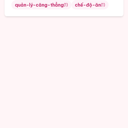
quản-lý-căng-thẳng
chế-độ-ăn
(
1
)
(
1
)