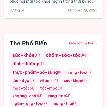
phục hồi mái tóc khỏe mạnh trong thời kỳ sau
sinh.
Hương Lê
October 29, 2025
Thẻ Phổ Biến
Xem tất cả thẻ
→
sức-khỏe
chăm-sóc-tóc
(
19
)
(
14
)
dinh-dưỡng
(
12
)
thực-phẩm-bổ-sung
rụng-tóc
(
8
)
(
5
)
làm-đẹp
vitamin
suc-khoe
(
5
)
(
4
)
(
3
)
mọc-tóc
tóc-mọc
(
3
)
(
3
)
khoáng-chất
rung-toc
(
3
)
(
2
)
ngăn-rụng-tóc
mang-thai
(
2
)
(
2
)